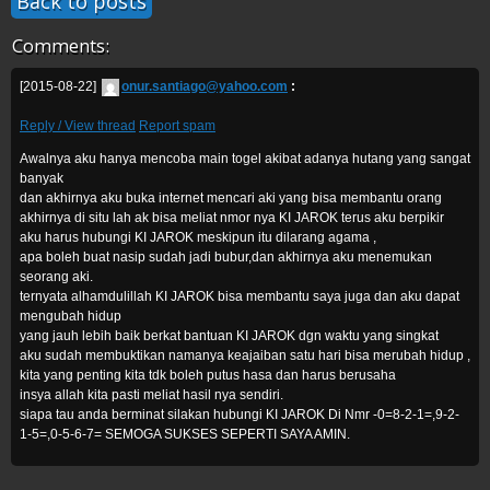
Back to posts
Comments:
[2015-08-22]
onur.santiago@yahoo.com
:
Reply / View thread
Report spam
Awalnya aku hanya mencoba main togel akibat adanya hutang yang sangat
banyak
dan akhirnya aku buka internet mencari aki yang bisa membantu orang
akhirnya di situ lah ak bisa meliat nmor nya KI JAROK terus aku berpikir
aku harus hubungi KI JAROK meskipun itu dilarang agama ,
apa boleh buat nasip sudah jadi bubur,dan akhirnya aku menemukan
seorang aki.
ternyata alhamdulillah KI JAROK bisa membantu saya juga dan aku dapat
mengubah hidup
yang jauh lebih baik berkat bantuan KI JAROK dgn waktu yang singkat
aku sudah membuktikan namanya keajaiban satu hari bisa merubah hidup ,
kita yang penting kita tdk boleh putus hasa dan harus berusaha
insya allah kita pasti meliat hasil nya sendiri.
siapa tau anda berminat silakan hubungi KI JAROK Di Nmr -0=8-2-1=,9-2-
1-5=,0-5-6-7= SEMOGA SUKSES SEPERTI SAYA AMIN.